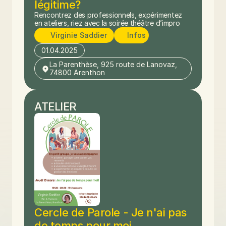
légitime?
Rencontrez des professionnels, expérimentez 
en ateliers, riez avec la soirée théâtre d’impro
Virginie Saddier
Infos
01.04.2025
La Parenthèse, 925 route de Lanovaz, 
74800 Arenthon
ATELIER
Cercle de Parole - Je n'ai pas 
de temps pour moi