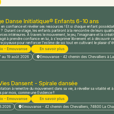
e Danse Initiatique® Enfants 6-10 ans
 en confiance et révéler ses ressources ! Et si chaque enfant possédait 
 ?  Durant ce stage, les enfants partiront à la rencontre de leurs qualité
orces intérieures. À travers le mouvement, le jeu, l'imaginaire et la créati
gé à prendre confiance en lui, à s'exprimer librement et à découvrir ce
e joyeuse pour renforcer l'estime de soi tout en cultivant le plaisir d'
lix - Emouvanse
En savoir plus
7 au 19 août 2026
Emouvanse - 42 chemin des Chevalliers à 
Vies Dansent - Spirale dansée
itation à remettre du mouvement dans sa vie, à réveiller sa vitalité et à 
s par mois, comme une Evidence !!
lix - Emouvanse
En savoir plus
8.2026
Emouvanse - 42 chemin des Chevalliers, 74800 La Ch