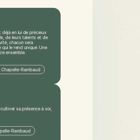
déjà en lui de précieux 
s, de leurs talents et de 
vité, chacun sera 
 qui le rend unique. Une 
être ensemble.
La Chapelle-Rambaud
cultiver sa présence à soi, 
apelle-Rambaud