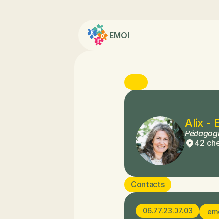
EMOI
Alix -
Pédagogie
42 ch
Contacts
06.77.23.07.03
em