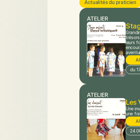
Actualités du praticien
ATELIER
Stag
Grandir
trésors
leurs f
encoura
aventur
A
du 1
ATELIER
Les 
Une inv
une foi
A
24.0