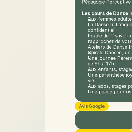
Pédagogie Perceptive
Les cours de Danse I
Aux femmes adulte
La Danse Initiatique
confidentiel.
Inutile de ""savoir 
rapprocher de votr
Ateliers de Danse I
Spirale Dansée, un 
Une journée Parenth
de 9h à 17h.
Aux enfants, stage
Une parenthèse joye
vie.
Aux ados, stages p
Une pause pour oser
Avis Google