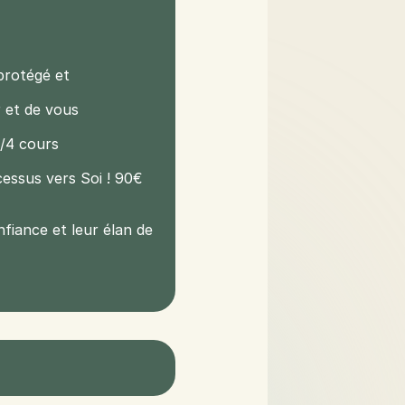
protégé et 
 et de vous 
€/4 cours
essus vers Soi ! 90€ 
fiance et leur élan de 